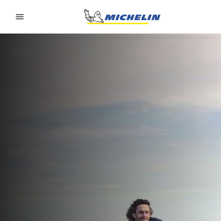
Go to page content
Go to page navigation