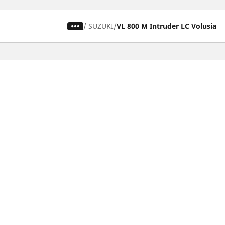
/
SUZUKI
VL 800 M Intruder LC Volusia
Ελαστικά αυτοκινήτων, SUV και
Ελασ
επαγγελματικών οχημάτων
σκο
Αναζήτηση ανά μοντέλο ή μέγεθος
Αναζή
Περιήγηση ανά κατασκευαστή
Περι
Περιήγηση ανά τύπο οχήματος
Περιή
Περιήγηση ανά εποχή
Περιή
οδήγ
Περιήγηση ανά οικογένεια προϊόντων
Περιή
Δείτε όλες τις διαστάσεις
Δείτε
Blog
Εμπειρίες πελατών