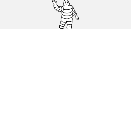
Ελαστικά αυτοκινήτων, SUV και
επαγγελματικών οχημάτων
Ελαστικά μοτοσικλετών και σκούτερ
Εύρεση μεταπωλητών
Οι ειδικοί μας στην υπηρεσία σας
Blog