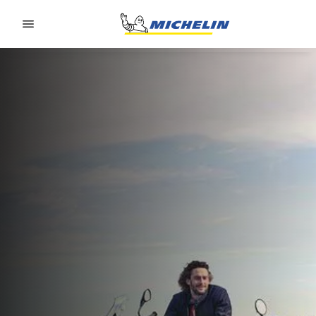
Go to page content
Go to page navigation