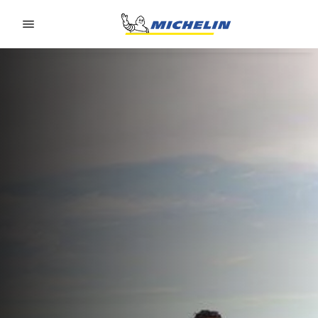
Go to page content
Go to page navigation