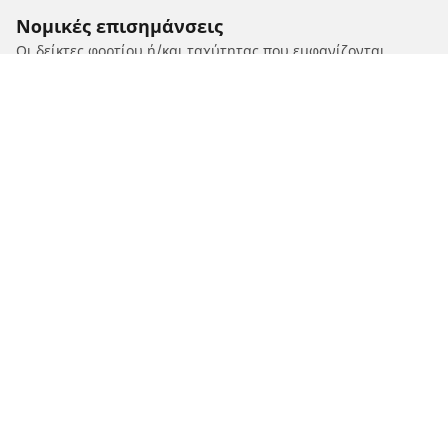
Νομικές επισημάνσεις
Οι δείκτες φορτίου ή/και ταχύτητας που εμφανίζονται
ενδέχεται να διαφέρουν ελαφρώς από το αρχικό μέγεθος που
αναφέρεται στην πινακίδα του οχήματος. Ως καταρτισμένος
επαγγελματίας, ο μεταπωλητής ελαστικών σας θα μπορεί να
σας δώσει συμβουλές:
1. Ενημερώνοντάς σας για το εάν ο δείκτης φορτίου ή/και
ταχύτητας των ανταλλακτικών ελαστικών διαφέρει από
αυτόν στα αρχικά ελαστικά.
2. Προσδιορίζοντας εάν η πίεση των ελαστικών πρέπει να
προσαρμοστεί για την προτεινόμενη εναλλακτική διάσταση.
/
SUZUKI
V-STROM 1000 ABS