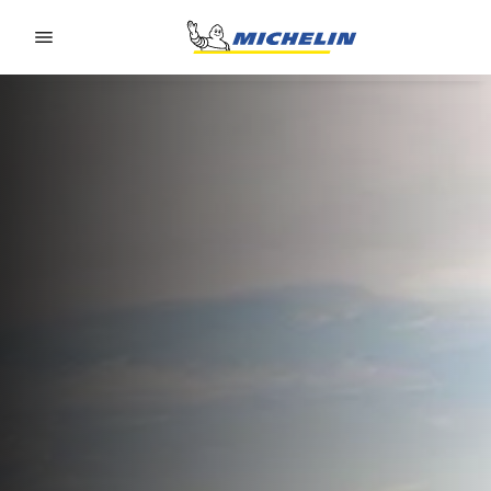
Go to page content
Go to page navigation