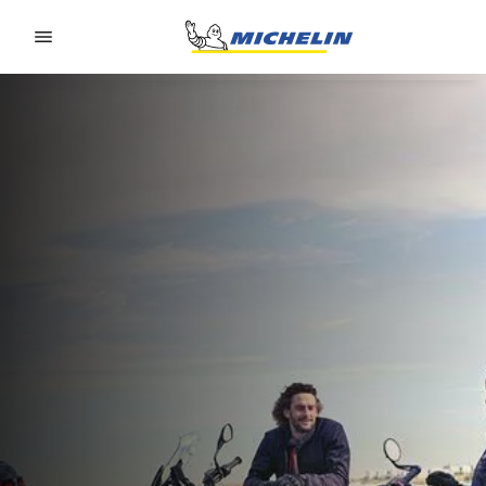
Go to page content
Go to page navigation