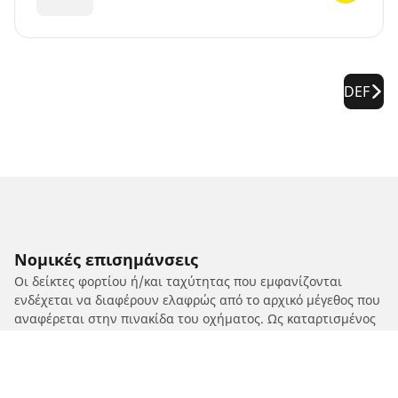
DEF
Νομικές επισημάνσεις
Οι δείκτες φορτίου ή/και ταχύτητας που εμφανίζονται
ενδέχεται να διαφέρουν ελαφρώς από το αρχικό μέγεθος που
αναφέρεται στην πινακίδα του οχήματος. Ως καταρτισμένος
επαγγελματίας, ο μεταπωλητής ελαστικών σας θα μπορεί να
σας δώσει συμβουλές:
1. Ενημερώνοντάς σας για το εάν ο δείκτης φορτίου ή/και
ταχύτητας των ανταλλακτικών ελαστικών διαφέρει από