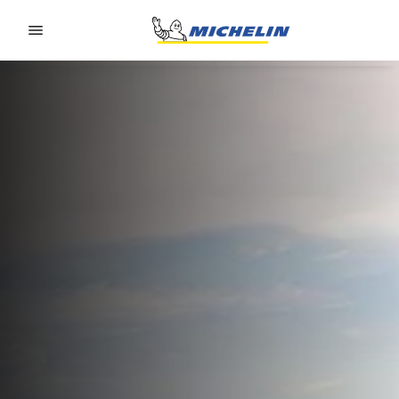
Go to page content
Go to page navigation