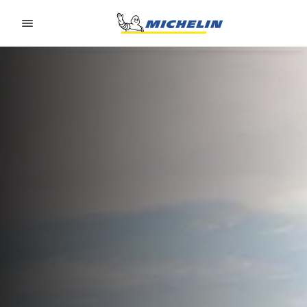
Go to page content
Go to page navigation