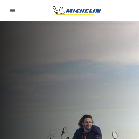
Go to page content
Go to page navigation