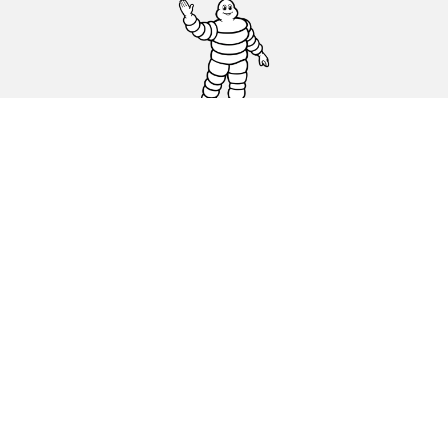
Ελαστικά αυτοκινήτων, SUV και
επαγγελματικών οχημάτων
Ελαστικά μοτοσικλετών και σκούτερ
Εύρεση μεταπωλητών
Οι ειδικοί μας στην υπηρεσία σας
Blog