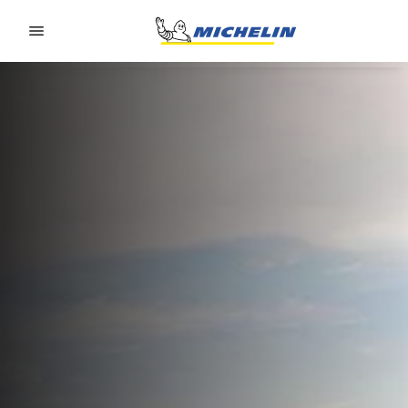
Go to page content
Go to page navigation