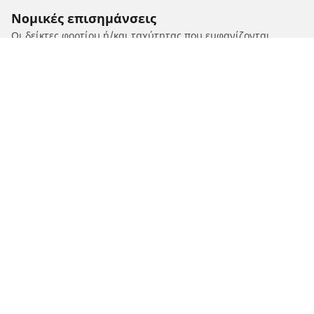
Νομικές επισημάνσεις
Οι δείκτες φορτίου ή/και ταχύτητας που εμφανίζονται
ενδέχεται να διαφέρουν ελαφρώς από το αρχικό μέγεθος που
αναφέρεται στην πινακίδα του οχήματος. Ως καταρτισμένος
επαγγελματίας, ο μεταπωλητής ελαστικών σας θα μπορεί να
σας δώσει συμβουλές:
1. Ενημερώνοντάς σας για το εάν ο δείκτης φορτίου ή/και
ταχύτητας των ανταλλακτικών ελαστικών διαφέρει από
αυτόν στα αρχικά ελαστικά.
2. Προσδιορίζοντας εάν η πίεση των ελαστικών πρέπει να
προσαρμοστεί για την προτεινόμενη εναλλακτική διάσταση.
/
SUZUKI
Intruder C800/T