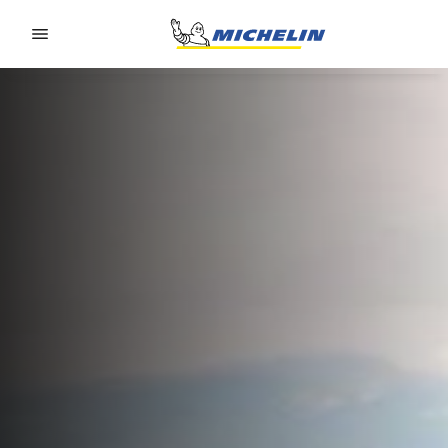
Go to page content
Go to page navigation