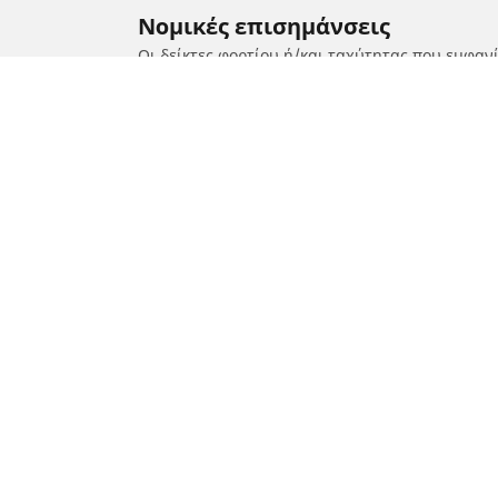
Νομικές επισημάνσεις
Οι δείκτες φορτίου ή/και ταχύτητας που εμφαν
καταρτισμένος επαγγελματίας, ο μεταπωλητής 
1. Ενημερώνοντάς σας για το εάν ο δείκτης φο
2. Προσδιορίζοντας εάν η πίεση των ελαστικών
/
SUZUKI
Burgman 400
Ελαστικά αυτοκινήτων, SUV και
Ελασ