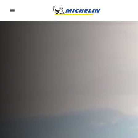
Go to page content
Go to page navigation