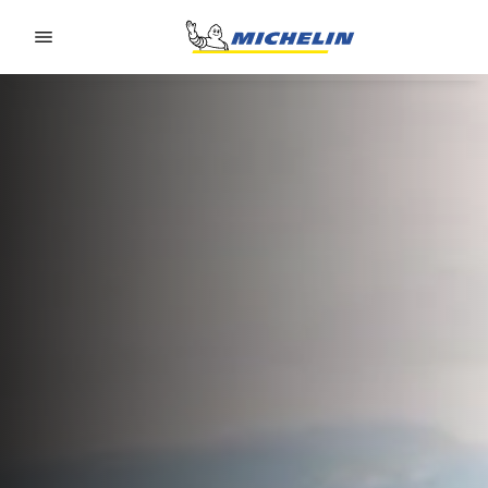
Go to page content
Go to page navigation