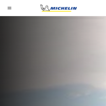
Go to page content
Go to page navigation