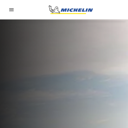
Go to page content
Go to page navigation