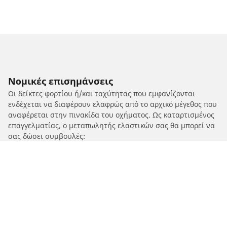
Νομικές επισημάνσεις
Οι δείκτες φορτίου ή/και ταχύτητας που εμφανίζονται
ενδέχεται να διαφέρουν ελαφρώς από το αρχικό μέγεθος που
αναφέρεται στην πινακίδα του οχήματος. Ως καταρτισμένος
επαγγελματίας, ο μεταπωλητής ελαστικών σας θα μπορεί να
σας δώσει συμβουλές:
1. Ενημερώνοντάς σας για το εάν ο δείκτης φορτίου ή/και
ταχύτητας των ανταλλακτικών ελαστικών διαφέρει από
αυτόν στα αρχικά ελαστικά.
2. Προσδιορίζοντας εάν η πίεση των ελαστικών πρέπει να
προσαρμοστεί για την προτεινόμενη εναλλακτική διάσταση.