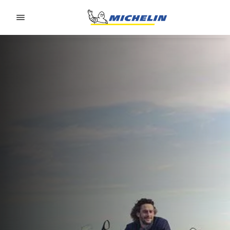
Go to page content
Go to page navigation