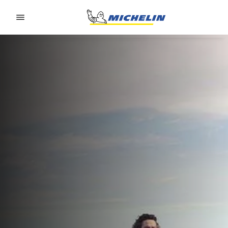
Go to page content
Go to page navigation