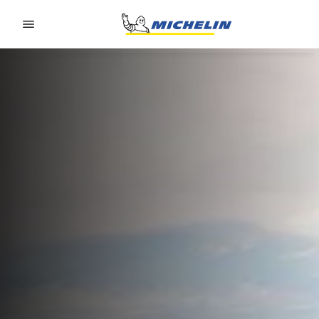
Go to page content
Go to page navigation