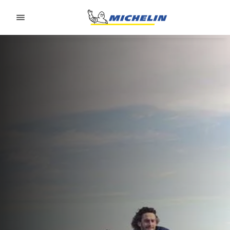
Go to page content
Go to page navigation