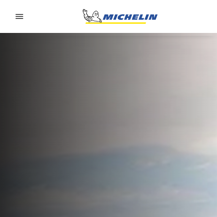
Go to page content
Go to page navigation