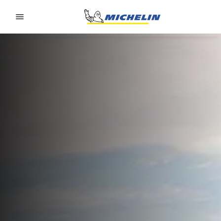
Go to page content
Go to page navigation