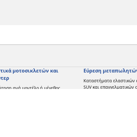
τικά μοτοσικλετών και
Εύρεση μεταπωλητώ
ύτερ
Καταστήματα ελαστικών 
SUV και επαγγελματικών
τηση ανά μοντέλο ή μέγεθος
Καταστήματα ελαστικών 
ήγηση ανά κατασκευαστή
και σκούτερ
γηση ανά τύπο μοτοσικλέτας
γηση με βάση την εμπειρία
ησης
γηση κατά εύρος
Η διαμόρφωσή σας
 όλες τις διαστάσεις