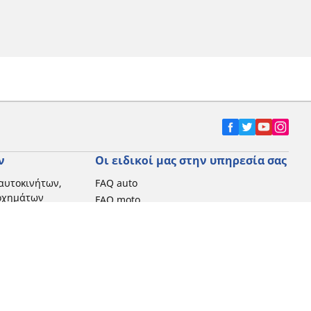
ν
Οι ειδικοί μας στην υπηρεσία σας
αυτοκινήτων,
FAQ auto
 οχημάτων
FAQ moto
μοτοσικλετών
Επικοινωνήστε μαζί μας
Προωθητικές ενέργειες
Michelin στην Ελλάδα
Τεχνολογία RFID
Newsletter