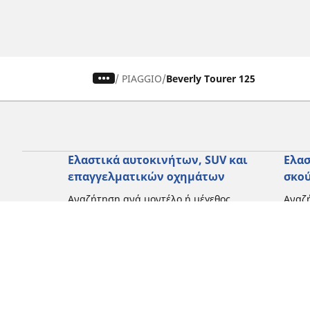
/
PIAGGIO
Beverly Tourer 125
Ελαστικά αυτοκινήτων, SUV και
Ελασ
επαγγελματικών οχημάτων
σκο
Αναζήτηση ανά μοντέλο ή μέγεθος
Αναζή
Περιήγηση ανά κατασκευαστή
Περι
Περιήγηση ανά τύπο οχήματος
Περιή
Περιήγηση ανά εποχή
Περιή
οδήγ
Περιήγηση ανά οικογένεια προϊόντων
Περιή
Δείτε όλες τις διαστάσεις
Δείτε