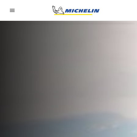
Go to page content
Go to page navigation