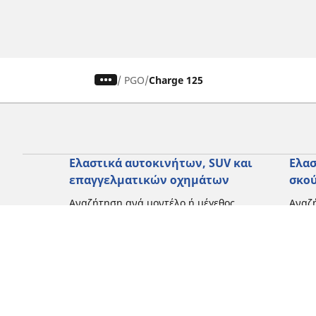
/
PGO
Charge 125
Ελαστικά αυτοκινήτων, SUV και
Ελασ
επαγγελματικών οχημάτων
σκο
Αναζήτηση ανά μοντέλο ή μέγεθος
Αναζή
Περιήγηση ανά κατασκευαστή
Περι
Περιήγηση ανά τύπο οχήματος
Περιή
Περιήγηση ανά εποχή
Περιή
οδήγ
Περιήγηση ανά οικογένεια προϊόντων
Περιή
Δείτε όλες τις διαστάσεις
Δείτε