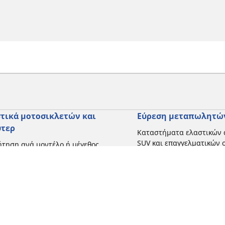
τικά μοτοσικλετών και
Εύρεση μεταπωλητώ
ύτερ
Καταστήματα ελαστικών 
SUV και επαγγελματικών
τηση ανά μοντέλο ή μέγεθος
Καταστήματα ελαστικών 
ήγηση ανά κατασκευαστή
και σκούτερ
γηση ανά τύπο μοτοσικλέτας
γηση με βάση την εμπειρία
ησης
γηση κατά εύρος
Η διαμόρφωσή σας
 όλες τις διαστάσεις