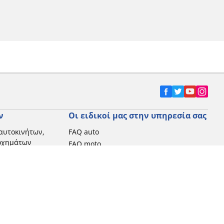
ν
Οι ειδικοί μας στην υπηρεσία σας
αυτοκινήτων,
FAQ auto
 οχημάτων
FAQ moto
μοτοσικλετών
Επικοινωνήστε μαζί μας
Προωθητικές ενέργειες
Michelin στην Ελλάδα
Τεχνολογία RFID
Newsletter