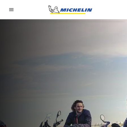
Go to page content
Go to page navigation