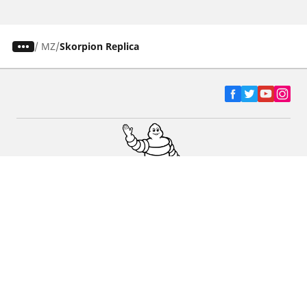
/
MZ
Skorpion Replica
Ελαστικά αυτοκινήτων, SUV και
επαγγελματικών οχημάτων
Ελαστικά μοτοσικλετών και σκούτερ