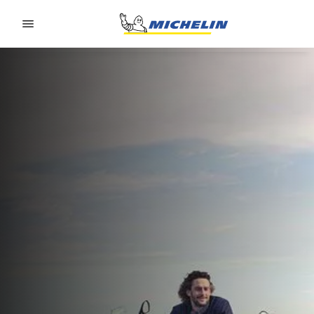
Go to page content
Go to page navigation