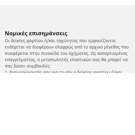
Νομικές επισημάνσεις
Οι δείκτες φορτίου ή/και ταχύτητας που εμφανίζονται
ενδέχεται να διαφέρουν ελαφρώς από το αρχικό μέγεθος που
αναφέρεται στην πινακίδα του οχήματος. Ως καταρτισμένος
επαγγελματίας, ο μεταπωλητής ελαστικών σας θα μπορεί να
σας δώσει συμβουλές:
1. Ενημερώνοντάς σας για το εάν ο δείκτης φορτίου ή/και
ταχύτητας των ανταλλακτικών ελαστικών διαφέρει από
αυτόν στα αρχικά ελαστικά.
2. Προσδιορίζοντας εάν η πίεση των ελαστικών πρέπει να
προσαρμοστεί για την προτεινόμενη εναλλακτική διάσταση.
/
MV AGUSTA
F4 RC