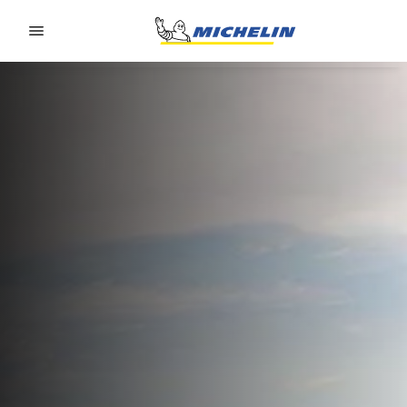
Go to page content
Go to page navigation