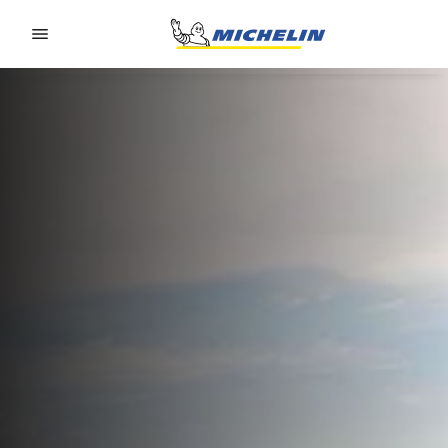
Go to page content
Go to page navigation