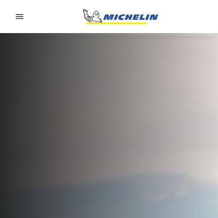
Go to page content
Go to page navigation