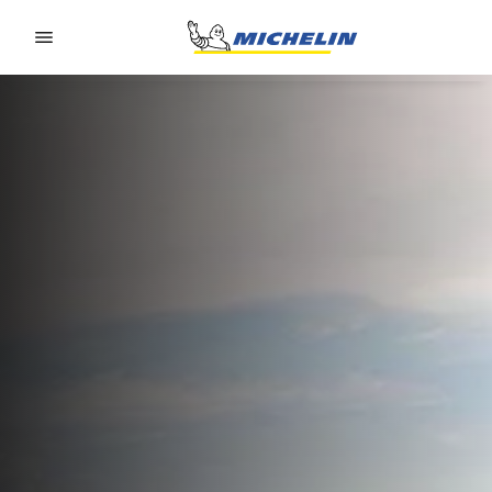
Go to page content
Go to page navigation