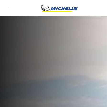
Go to page content
Go to page navigation