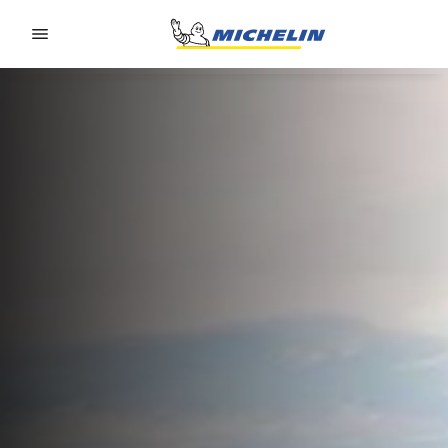
Go to page content
Go to page navigation