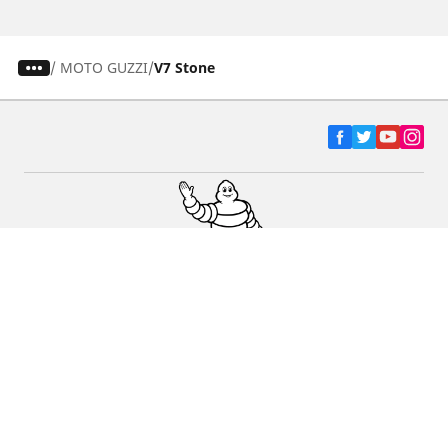
/
MOTO GUZZI
V7 Stone
Ελαστικά αυτοκινήτων, SUV και
επαγγελματικών οχημάτων
Ελαστικά μοτοσικλετών και σκούτερ