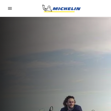
Go to page content
Go to page navigation