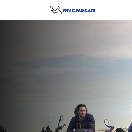
Go to page content
Go to page navigation