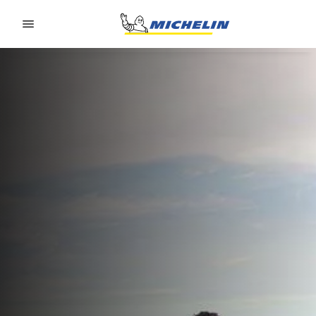
Go to page content
Go to page navigation