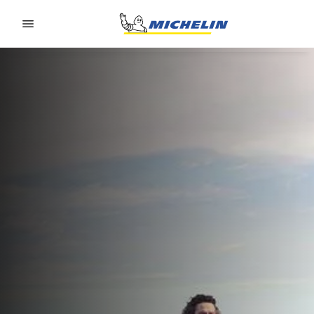
Go to page content
Go to page navigation