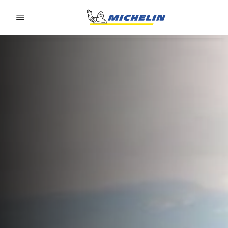
Go to page content
Go to page navigation