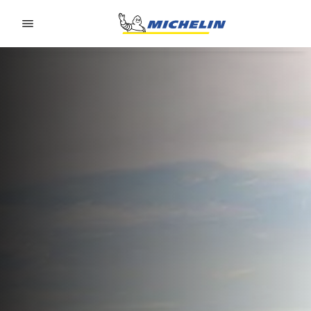
Go to page content
Go to page navigation