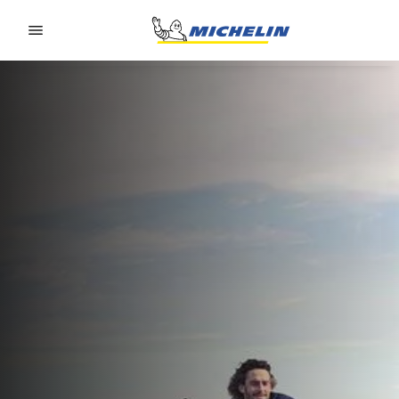
Go to page content
Go to page navigation