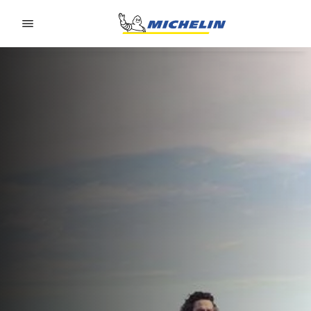
Go to page content
Go to page navigation