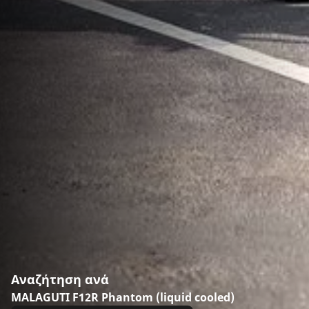
Αναζήτηση ανά
MALAGUTI F12R Phantom (liquid cooled)