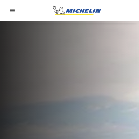
Go to page content
Go to page navigation