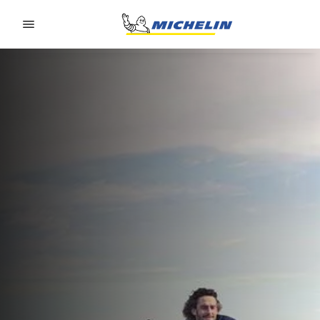
Go to page content
Go to page navigation