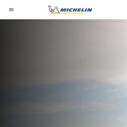
Go to page content
Go to page navigation