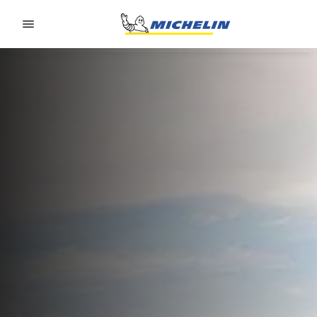
Go to page content
Go to page navigation