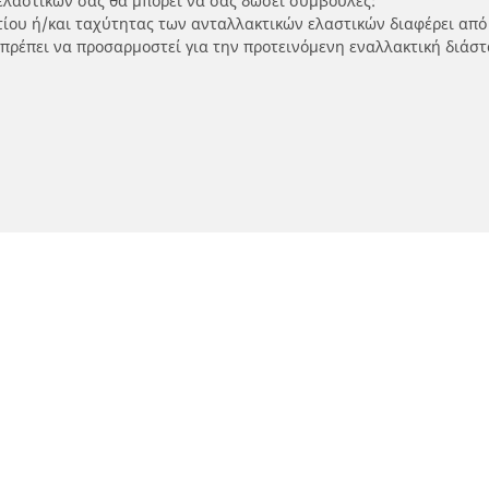
ελαστικών σας θα μπορεί να σας δώσει συμβουλές:
ρτίου ή/και ταχύτητας των ανταλλακτικών ελαστικών διαφέρει από
 πρέπει να προσαρμοστεί για την προτεινόμενη εναλλακτική διάστ
τικά μοτοσικλετών και
Εύρεση μεταπωλητώ
ύτερ
Η διαμόρφωσή σας
Καταστήματα ελαστικών 
SUV και επαγγελματικών
τηση ανά μοντέλο ή μέγεθος
Καταστήματα ελαστικών 
ήγηση ανά κατασκευαστή