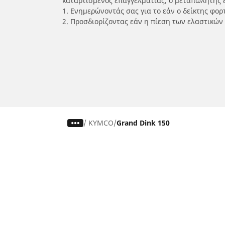
καταρτισμένος επαγγελματίας, ο μεταπωλητής 
1. Ενημερώνοντάς σας για το εάν ο δείκτης φο
2. Προσδιορίζοντας εάν η πίεση των ελαστικών
/
KYMCO
Grand Dink 150
Ελαστικά αυτοκινήτων, SUV και
Ελασ
επαγγελματικών οχημάτων
σκο
Αναζήτηση ανά μοντέλο ή μέγεθος
Αναζή
Περιήγηση ανά κατασκευαστή
Περι