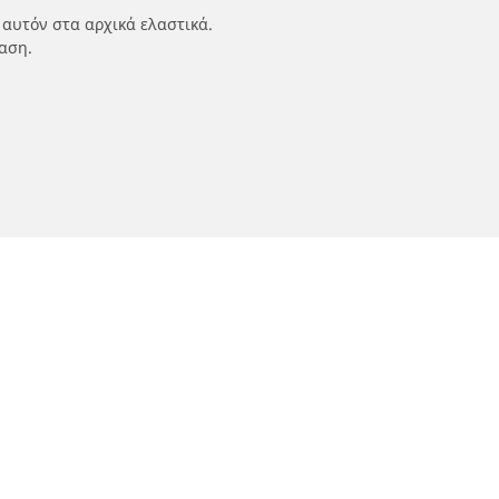
 αυτόν στα αρχικά ελαστικά.
αση.
ν
Οι ειδικοί μας στην υπηρεσία σας
αυτοκινήτων,
FAQ auto
 οχημάτων
FAQ moto
μοτοσικλετών
Επικοινωνήστε μαζί μας