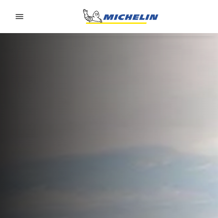
Go to page content
Go to page navigation