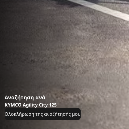
Αναζήτηση ανά
KYMCO Agility City 125
Ολοκλήρωση της αναζήτησής μου