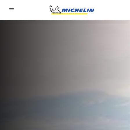
Go to page content
Go to page navigation