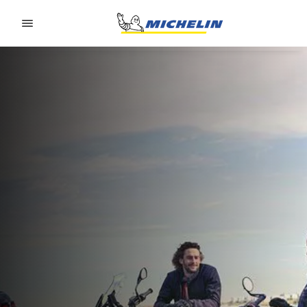
Go to page content
Go to page navigation