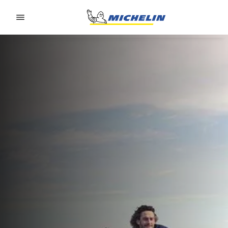
Go to page content
Go to page navigation